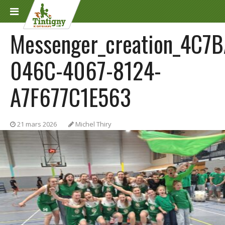
Messenger_creation_4C7
046C-4067-8124-
A7F677C1E563
21 mars 2026
Michel Thiry